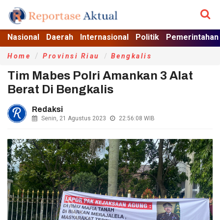
Nasional
Daerah
Internasional
Politik
Pemerintahan
Home
Provinsi Riau
Bengkalis
Tim Mabes Polri Amankan 3 Alat
Berat Di Bengkalis
Redaksi
Senin, 21 Agustus 2023
22:56:08
WIB