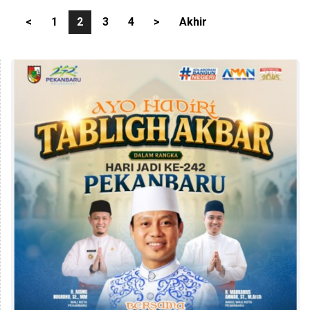
<
1
2
3
4
>
Akhir