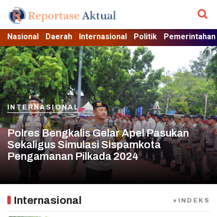
Nasional
Daerah
Internasional
Politik
Pemerintahan
INTERNASIONAL
Polres Bengkalis Gelar Apel Pasukan
Sekaligus Simulasi Sispamkota
Pengamanan Pilkada 2024
Internasional
+INDEKS