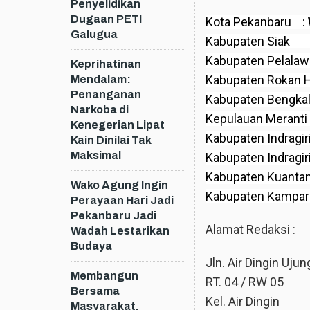
Penyelidikan
Dugaan PETI
Kota Pekanbaru :
Galugua
Kabupaten Siak
Kabupaten Pel
Keprihatinan
Kabupaten Rokan Hi
Mendalam:
Penanganan
Kabupaten Bengkal
Narkoba di
Kepulauan Me
Kenegerian Lipat
Kabupaten Indrag
Kain Dinilai Tak
Maksimal
Kabupaten Indragi
Kabupaten Kuanta
Wako Agung Ingin
Kabupaten K
Perayaan Hari Jadi
Pekanbaru Jadi
Alamat Redaksi :
Wadah Lestarikan
Budaya
Jln. Air Dingin Uju
Membangun
RT. 04 / RW 05
Bersama
Kel. Air Dingin
Masyarakat,