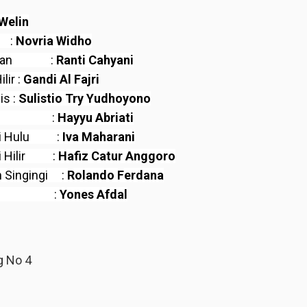
Welin
 :
Novria Widho
alawan :
Ranti Cahyani
lir :
Gandi Al Fajri
is :
Sulistio Try Yudhoyono
ranti :
Hayyu Abriati
iri Hulu :
Iva Maharani
ri Hilir :
Hafiz Catur Anggoro
n Singingi :
Rolando Ferdana
ampar :
Yones Afdal
ng No 4