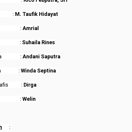
r :
M. Taufik Hidayat
aksi :
Amrial
kutif :
Suhaila Rines
ksana :
Andani Saputra
putan :
Winda Septina
Grafis :
Dirga
eting :
Welin
h
: