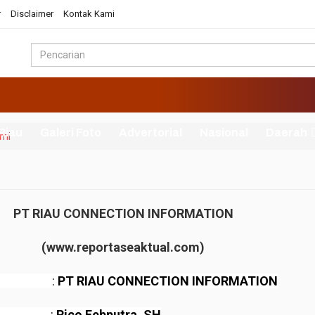
r
Disclaimer
Kontak Kami
 Riau
Galeri Foto
Advertorial
Nasional
Daerah
ami
PT
RIAU CONNECTION INFORMATION
(www.reportaseaktual.com)
haan :
PT RIAU CONNECTION INFORMATION
ukum :
Rico Febputra, SH