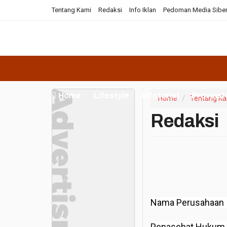
Tentang Kami
Redaksi
Info Iklan
Pedoman Media Sibe
Home
Lifestyle
Infotorial
Provinsi
Home
Tentang K
Redaksi
Nama Perusa
Penasehat H