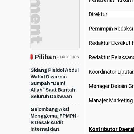
Direktu
Pemimpin Red
Redaktur Ekse
Pilihan
Redaktur Pela
+INDEKS
Sidang Pleidoi Abdul
Koordinator Li
Wahid Diwarnai
Sumpah "Demi
Menager Desain 
Allah" Saat Bantah
Seluruh Dakwaan
Manajer Mark
Gelombang Aksi
Menggema, FPMPH-
S Desak Audit
Kontributor Daera
Internal dan