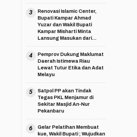
3
Renovasi Islamic Center,
Bupati Kampar Ahmad
Yuzar dan Wakil Bupati
Kampar Misharti Minta
Lansung Masukan dari
Pengurus dan Jema'ah
Islamic Center
4
Pemprov Dukung Maklumat
Daerah Istimewa Riau
Lewat Tutur Etika dan Adat
Melayu
5
Satpol PP akan Tindak
Tegas PKL Menjamur di
Sekitar Masjid An-Nur
Pekanbaru
6
Gelar Pelatihan Membuat
kue, Wakil Bupati ; Wujudkan